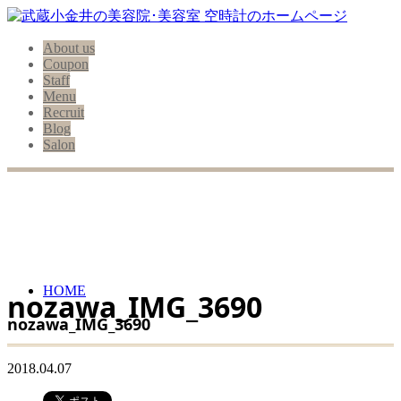
About us
Coupon
Staff
Menu
Recruit
Blog
Salon
HOME
nozawa_IMG_3690
nozawa_IMG_3690
2018.04.07