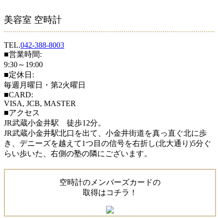
美容室 空時計
TEL.
042-388-8003
■営業時間:
9:30～19:00
■定休日:
毎週月曜日・第2火曜日
■CARD:
VISA, JCB, MASTER
■アクセス
JR武蔵小金井駅 徒歩12分。
JR武蔵小金井駅北口を出て、小金井街道を真っ直ぐ北に歩
き、デニーズを越えて1つ目の信号を右折し(北大通り)5分ぐ
らい歩いた、右側の塾の隣にございます。
空時計のメンバーズカードの
取得はコチラ！