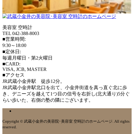
美容室 空時計
TEL 042-388-8003
■営業時間:
9:30～18:00
■定休日:
毎週月曜日・第2火曜日
■CARD:
VISA, JCB, MASTER
■アクセス
JR武蔵小金井駅 徒歩12分。
JR武蔵小金井駅北口を出て、小金井街道を真っ直ぐ北に歩
き、デニーズを越えて1つ目の信号を右折し(北大通り)5分ぐ
らい歩いた、右側の塾の隣にございます。
Copyright © 武蔵小金井の美容院･美容室 空時計のホームページ. All rights
reserved.