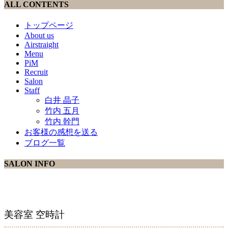
ALL CONTENTS
トップページ
About us
Airstraight
Menu
PiM
Recruit
Salon
Staff
白井 晶子
竹内 五月
竹内 幹門
お客様の感想を送る
ブログ一覧
SALON INFO
美容室 空時計