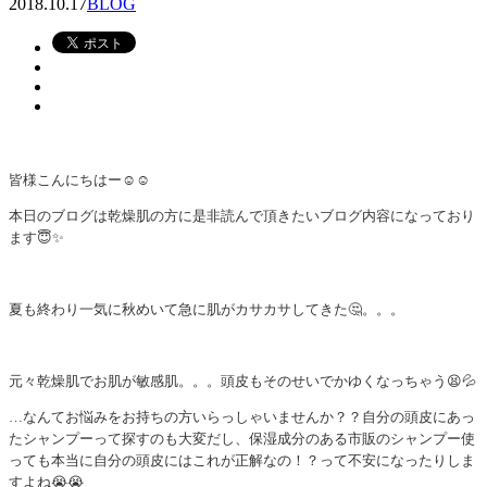
2018.10.17
BLOG
皆様こんにちはー☺️☺️
本日のブログは乾燥肌の方に是非読んで頂きたいブログ内容になっており
ます😇✨
夏も終わり一気に秋めいて急に肌がカサカサしてきた🤔。。。
元々乾燥肌でお肌が敏感肌。。。頭皮もそのせいでかゆくなっちゃう😫💦
…なんてお悩みをお持ちの方いらっしゃいませんか？？自分の頭皮にあっ
たシャンプーって探すのも大変だし、保湿成分のある市販のシャンプー使
っても本当に自分の頭皮にはこれが正解なの！？って不安になったりしま
すよね😭😭