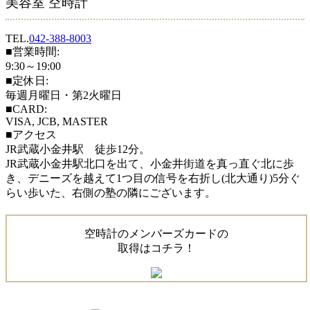
美容室 空時計
TEL.
042-388-8003
■営業時間:
9:30～19:00
■定休日:
毎週月曜日・第2火曜日
■CARD:
VISA, JCB, MASTER
■アクセス
JR武蔵小金井駅 徒歩12分。
JR武蔵小金井駅北口を出て、小金井街道を真っ直ぐ北に歩
き、デニーズを越えて1つ目の信号を右折し(北大通り)5分ぐ
らい歩いた、右側の塾の隣にございます。
空時計のメンバーズカードの
取得はコチラ！