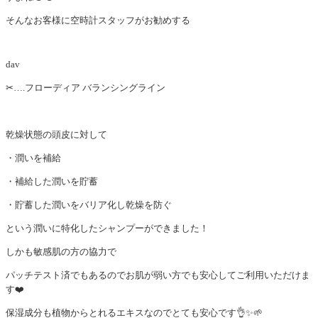
そんなお客様に空時計スタッフがお勧めする
dav
✂︎….フローディア バランシングライン
乾燥状態の頭皮に対して
・潤いを補給
・補給した潤いを貯蓄
・貯蓄した潤いをバリア化し乾燥を防ぐ
という潤いに特化したシャンプーができました！
しかも敏感肌の方の協力で
パッチテスト済でもあるのでお肌が弱い方でも安心してご利用いただけま
す❤️
保湿成分も植物からとれるエキスなのでとても安心です👌✨🌱