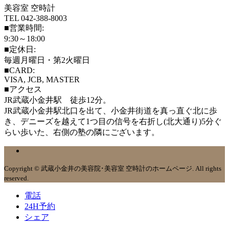
美容室 空時計
TEL 042-388-8003
■営業時間:
9:30～18:00
■定休日:
毎週月曜日・第2火曜日
■CARD:
VISA, JCB, MASTER
■アクセス
JR武蔵小金井駅 徒歩12分。
JR武蔵小金井駅北口を出て、小金井街道を真っ直ぐ北に歩
き、デニーズを越えて1つ目の信号を右折し(北大通り)5分ぐ
らい歩いた、右側の塾の隣にございます。
Copyright © 武蔵小金井の美容院･美容室 空時計のホームページ. All rights
reserved.
電話
24H予約
シェア