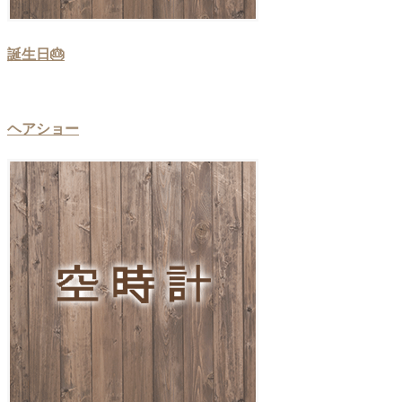
誕生日🎂
ヘアショー