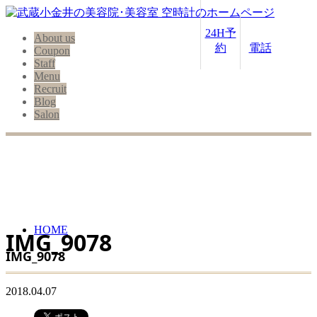
24H予
About us
約
電話
Coupon
Staff
Menu
Recruit
Blog
Salon
HOME
IMG_9078
IMG_9078
2018.04.07