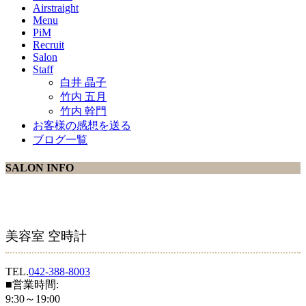
Airstraight
Menu
PiM
Recruit
Salon
Staff
白井 晶子
竹内 五月
竹内 幹門
お客様の感想を送る
ブログ一覧
SALON INFO
美容室 空時計
TEL.
042-388-8003
■営業時間:
9:30～19:00