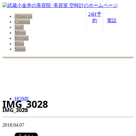
24H予
About us
約
電話
Coupon
Staff
Menu
Recruit
Blog
Salon
HOME
IMG_3028
IMG_3028
2018.04.07