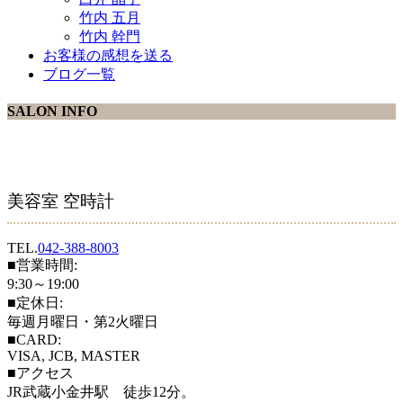
竹内 五月
竹内 幹門
お客様の感想を送る
ブログ一覧
SALON INFO
美容室 空時計
TEL.
042-388-8003
■営業時間:
9:30～19:00
■定休日:
毎週月曜日・第2火曜日
■CARD:
VISA, JCB, MASTER
■アクセス
JR武蔵小金井駅 徒歩12分。