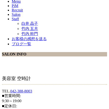
Menu
PiM
Recruit
Salon
Staff
白井 晶子
竹内 五月
竹内 幹門
お客様の感想を送る
ブログ一覧
SALON INFO
美容室 空時計
TEL.
042-388-8003
■営業時間:
9:30～19:00
■定休日: