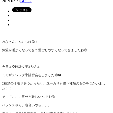
2019.02.21
BLOG
みなさんこんにちは😃！
気温が暖かくなってきて過ごしやすくなってきましたね😌
今日は空時計女子3人組は
ミモザスワッグ💐講習会をしました😌❤️
2種類のミモザをつかったり、ユーカリも違う種類のものをつかいまし
た！！
そして。。。意外と難しいんです🤔！
バランスやら、色合いやら。。。