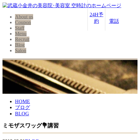
24H予
About us
約
電話
Coupon
Staff
Menu
Recruit
Blog
Salon
HOME
ブログ
BLOG
ミモザスワッグ💐講習