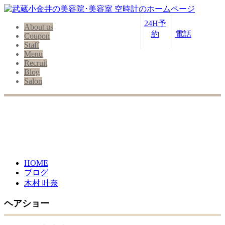
24H予
About us
約
電話
Coupon
Staff
Menu
Recruit
Blog
Salon
HOME
ブログ
木村 叶奈
ヘアショー