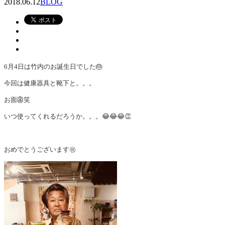
2018.06.12
BLOG
6月4日は竹内のお誕生日でした🎂
今回は健康器具と靴下と。。。
お面👺笑
いつ使ってくれるだろうか。。。😂😂😂👏
おめでとうございます
㊗