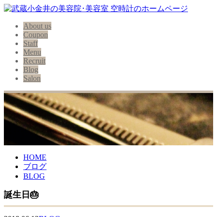
About us
Coupon
Staff
Menu
Recruit
Blog
Salon
HOME
ブログ
BLOG
誕生日🎂