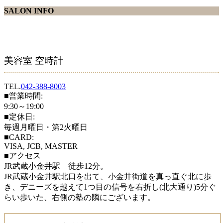
SALON INFO
美容室 空時計
TEL.
042-388-8003
■営業時間:
9:30～19:00
■定休日:
毎週月曜日・第2火曜日
■CARD:
VISA, JCB, MASTER
■アクセス
JR武蔵小金井駅 徒歩12分。
JR武蔵小金井駅北口を出て、小金井街道を真っ直ぐ北に歩
き、デニーズを越えて1つ目の信号を右折し(北大通り)5分ぐ
らい歩いた、右側の塾の隣にございます。