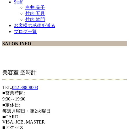
Staff
白井 晶子
竹内 五月
竹内 幹門
お客様の感想を送る
ブログ一覧
SALON INFO
美容室 空時計
TEL.
042-388-8003
■営業時間:
9:30～19:00
■定休日:
毎週月曜日・第2火曜日
■CARD:
VISA, JCB, MASTER
■アクセス