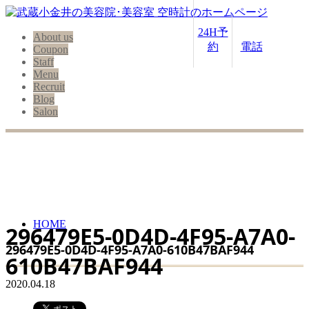
24H予
About us
約
電話
Coupon
Staff
Menu
Recruit
Blog
Salon
HOME
296479E5-0D4D-4F95-A7A0-
296479E5-0D4D-4F95-A7A0-610B47BAF944
610B47BAF944
2020.04.18